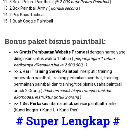
3 Boxs Peluru Paintball (
@ 2.000 butir Peluru Paintball
)
2 Box Paintball Army (
kondisi second
)
2 Pcs Kaos Tactical
1 Buah Goggle Paintball
Bonus paket bisnis paintball:
>>
Gratis Pembuatan Website Promosi
dengan nama yang
diinginkan untuk waktu 1 tahun (
perpanjangan 1 tahun
berikutnya dikenakan biaya 2,500,000,- )
>>
2 Hari Training Servis Paintball
meliputi : training
perawatan paintball, training perbaikan paintball, training
permainan paintball dan training/tips bisnis usaha paintball
untuk 2 Orang (
tidak termasuk biaya transportasi dan
akomodasi instruktur untuk 2 orang
)
>>
1 Set Perkakas
utama untuk service paintball marker
(Kunci Inggris + Kunci L + Kunci Pas)
# Super Lengkap #