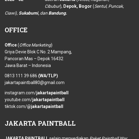
Cibubur
),
Depok, Bogor
(
Sentul, Puncak,
Ciawi),
Sukabumi,
dan
Bandung.
OFFICE
Office
(
Office Marketing
)
Griya Devie Blok C No. 2 Mampang,
Pancoran Mas – Depok 16432
Jawa Barat – Indonesia
0813 111 39 686
(WA/TLP)
jakartapaintball80@gmail.com
instagram.com/
jakartapaintball
youtube.com/
jakartapaintball
tiktok.com/
@jakartapaintball
JAKARTA
PAINTBALL
JAKARTA PAINTBALL
selain menyediakan
Paket Paintball War