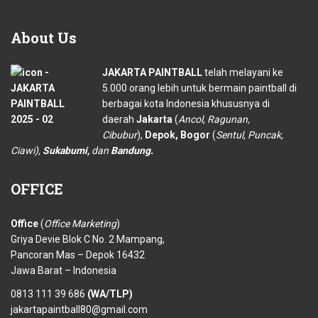
About
Us
JAKARTA PAINTBALL
telah melayani ke
5.000 orang lebih untuk bermain paintball di
berbagai kota Indonesia khususnya di
daerah
Jakarta
(
Ancol, Ragunan,
Cibubur
),
Depok, Bogor
(
Sentul, Puncak,
Ciawi),
Sukabumi,
dan
Bandung.
OFFICE
Office
(
Office Marketing
)
Griya Devie Blok C No. 2 Mampang,
Pancoran Mas – Depok 16432
Jawa Barat – Indonesia
0813 111 39 686
(WA/TLP)
jakartapaintball80@gmail.com