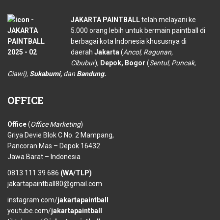
JAKARTA PAINTBALL
telah melayani ke
5.000 orang lebih untuk bermain paintball di
berbagai kota Indonesia khususnya di
daerah
Jakarta
(
Ancol, Ragunan,
Cibubur
),
Depok, Bogor
(
Sentul, Puncak,
Ciawi),
Sukabumi,
dan
Bandung.
OFFICE
Office
(
Office Marketing
)
Griya Devie Blok C No. 2 Mampang,
Pancoran Mas – Depok 16432
Jawa Barat – Indonesia
0813 111 39 686
(WA/TLP)
jakartapaintball80@gmail.com
instagram.com/
jakartapaintball
youtube.com/
jakartapaintball