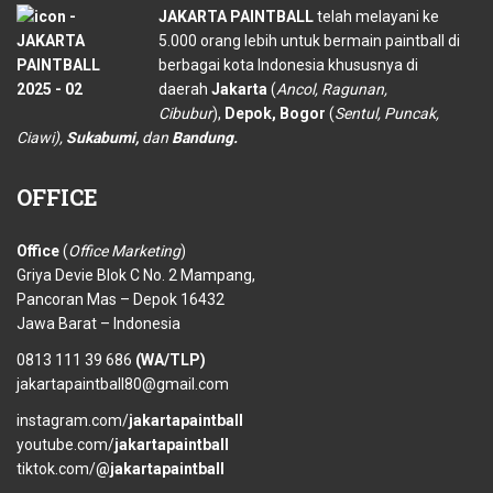
JAKARTA PAINTBALL
telah melayani ke
5.000 orang lebih untuk bermain paintball di
berbagai kota Indonesia khususnya di
daerah
Jakarta
(
Ancol, Ragunan,
Cibubur
),
Depok, Bogor
(
Sentul, Puncak,
Ciawi),
Sukabumi,
dan
Bandung.
OFFICE
Office
(
Office Marketing
)
Griya Devie Blok C No. 2 Mampang,
Pancoran Mas – Depok 16432
Jawa Barat – Indonesia
0813 111 39 686
(WA/TLP)
jakartapaintball80@gmail.com
instagram.com/
jakartapaintball
youtube.com/
jakartapaintball
tiktok.com/
@jakartapaintball