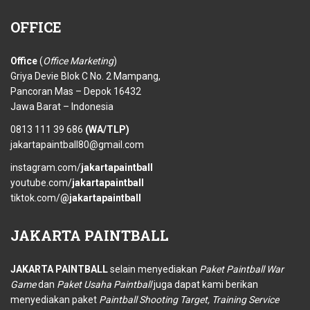
OFFICE
Office
(
Office Marketing
)
Griya Devie Blok C No. 2 Mampang,
Pancoran Mas – Depok 16432
Jawa Barat – Indonesia
0813 111 39 686
(WA/TLP)
jakartapaintball80@gmail.com
instagram.com/
jakartapaintball
youtube.com/
jakartapaintball
tiktok.com/
@jakartapaintball
JAKARTA
PAINTBALL
JAKARTA PAINTBALL
selain menyediakan
Paket Paintball War
Game
dan
Paket Usaha Paintball
juga dapat kami berikan
menyediakan paket
Paintball Shooting Target, Training Service