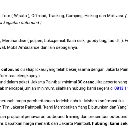
, Tour ( Wisata ), Offroad, Tracking, Camping, Hicking dan Motivasi.
(
a kegiatan outbound )
 Merchandise ( pulpen, buku,pensil, flash disk, goody bag, tas dll. ), F
wat, Mobil Ambulance dan lain sebagainya.
 outbound
disetiap lokasi yang telah bekerjasama dengan Jakarta Paint
formasi selengkapnya.
und dalam paket Jakarta Paintball minimal
30 orang,
jika peserta yang
dak mencapai jumlah minimum, silahkan hubungi kami segera di
0813 1
berubah tanpa pemberitahuan terlebih dahulu. Mohon konfirmasi jika
Tim Jakarta Paintball. “Kami Memberikan Yang Dibutuhkan dan Yang T
taan proposal penawaran outbound training dan presentasi outbound t
i. Dapatkan harga menarik dari Jakarta Paintball,
hubungi kami sek