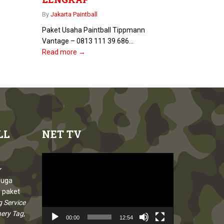
By
Jakarta Paintball
Paket Usaha Paintball Tippmann
Vantage – 0813 111 39 686...
Read more →
LL
NET
TV
Video
Player
r
juga
 paket
g Service
hery Tag,
00:00
12:54