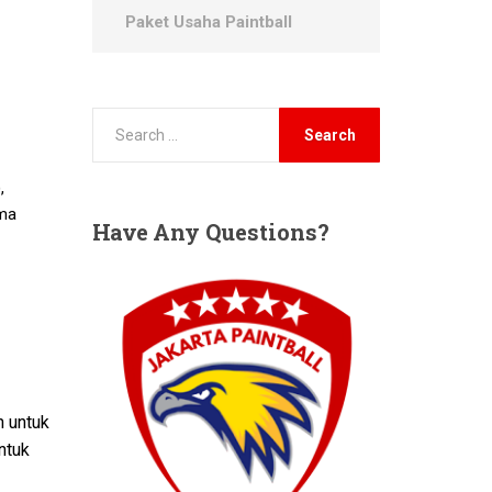
Paket Usaha Paintball
,
ema
Have
Any Questions?
n untuk
ntuk