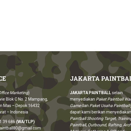
CE
JAKARTA
PAINTBA
ffice Marketing
)
JAKARTA PAINTBALL
selain
vie Blok C No. 2 Mampang,
menyediakan
Paket Paintball Wa
n Mas – Depok 16432
Game
dan
Paket Usaha Paintball
rat – Indonesia
dapat kami berikan menyediakan
Paintball Shooting Target, Trainin
1 39 686
(WA/TLP)
Paintball, Outbound, Rafting, Arc
paintball80@gmail.com