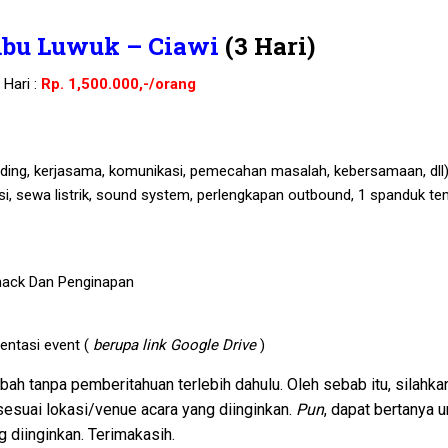
mbu Luwuk – Ciawi
(3 Hari)
Hari :
Rp. 1,500.000,-/orang
ding, kerjasama, komunikasi, pemecahan masalah, kebersamaan, dll)
kasi, sewa listrik, sound system, perlengkapan outbound, 1 spanduk t
nack Dan Penginapan
entasi event (
berupa link Google Drive
)
h tanpa pemberitahuan terlebih dahulu. Oleh sebab itu, silahka
suai lokasi/venue acara yang diinginkan.
Pun
, dapat bertanya u
 diinginkan. Terimakasih.