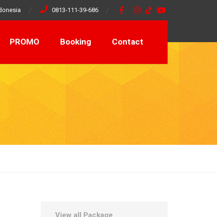
donesia
0813-111-39-686
PROMO
Booking
Contact
View all Package