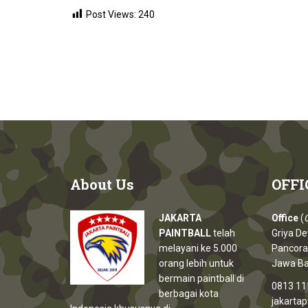
Post Views:
240
About
Us
OFFI
JAKARTA
Office
(
O
PAINTBALL
telah
Griya De
melayani ke 5.000
Pancora
orang lebih untuk
Jawa Ba
bermain paintball di
0813 11
berbagai kota
jakarta