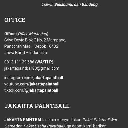
Ciawi),
Sukabumi,
dan
Bandung.
OFFICE
Office
(
Office Marketing
)
Griya Devie Blok C No. 2 Mampang,
Pancoran Mas – Depok 16432
Jawa Barat – Indonesia
0813 111 39 686
(WA/TLP)
jakartapaintball80@gmail.com
instagram.com/
jakartapaintball
youtube.com/
jakartapaintball
tiktok.com/
@jakartapaintball
JAKARTA
PAINTBALL
JAKARTA PAINTBALL
selain menyediakan
Paket Paintball War
Game
dan
Paket Usaha Paintball
juga dapat kami berikan