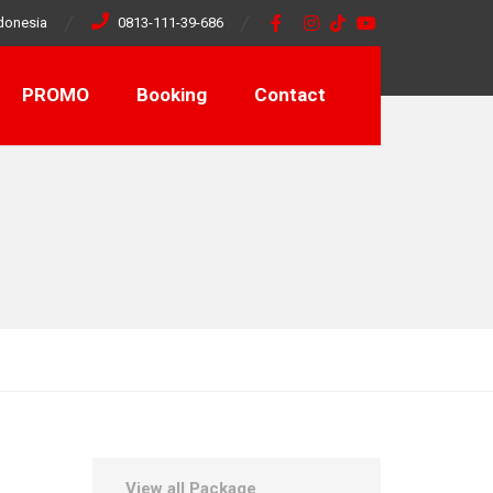
donesia
0813-111-39-686
PROMO
Booking
Contact
View all Package