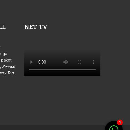
LL
NET
TV
r
juga
 paket
g Service
hery Tag,
1