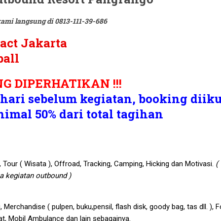
ami langsung di 0813-111-39-686
G DIPERHATIKAN !!!
hari sebelum kegiatan, booking diiku
imal 50% dari total tagihan
, Tour ( Wisata ), Offroad, Tracking, Camping, Hicking dan Motivasi.
(
a kegiatan outbound )
 Merchandise ( pulpen, buku,pensil, flash disk, goody bag, tas dll. ), F
at, Mobil Ambulance dan lain sebagainya.