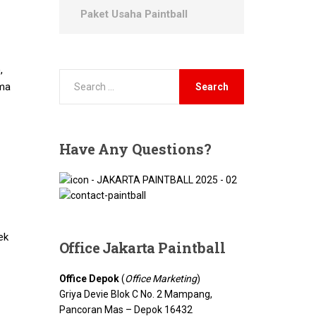
Paket Usaha Paintball
,
ema
Have
Any Questions?
ek
Office Jakarta
Paintball
Office Depok
(
Office Marketing
)
Griya Devie Blok C No. 2 Mampang,
Pancoran Mas – Depok 16432