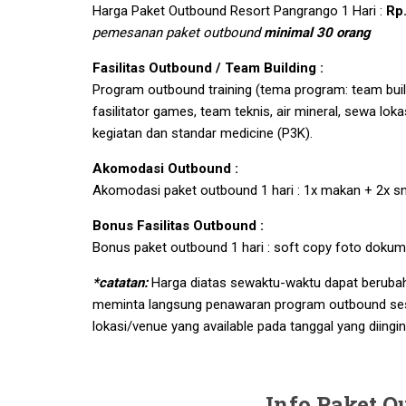
Harga Paket Outbound Resort Pangrango 1 Hari :
Rp
pemesanan paket outbound
minimal 30 orang
Fasilitas Outbound / Team Building :
Program outbound training (tema program: team buil
fasilitator games, team teknis, air mineral, sewa lo
kegiatan dan standar medicine (P3K).
Akomodasi Outbound :
Akomodasi paket outbound 1 hari : 1x makan + 2x s
Bonus Fasilitas Outbound :
Bonus paket outbound 1 hari : soft copy foto dokum
*catatan:
Harga diatas sewaktu-waktu dapat berubah t
meminta langsung penawaran program outbound sesu
lokasi/venue yang available pada tanggal yang diingi
Info Paket 