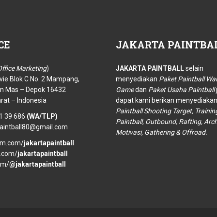
CE
JAKARTA
PAINTBA
ffice Marketing
)
JAKARTA PAINTBALL
selain
vie Blok C No. 2 Mampang,
menyediakan
Paket Paintball Wa
n Mas – Depok 16432
Game
dan
Paket Usaha Paintball
rat – Indonesia
dapat kami berikan menyediakan
Paintball Shooting Target, Trainin
1 39 686
(WA/TLP)
Paintball, Outbound, Rafting, Arc
paintball80@gmail.com
Motivasi, Gathering & Offroad.
am.com/
jakartapaintball
.com/
jakartapaintball
om/
@jakartapaintball