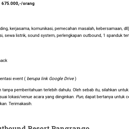
. 675.000,-/orang
ding, kerjasama, komunikasi, pemecahan masalah, kebersamaan, dll)
kasi, sewa listrik, sound system, perlengkapan outbound, 1 spanduk t
nack
entasi event (
berupa link Google Drive
)
anpa pemberitahuan terlebih dahulu. Oleh sebab itu, silahkan untuk
ai lokasi/venue acara yang diinginkan.
Pun
, dapat bertanya untuk c
nkan. Terimakasih.
Outbound Resort Pangrango