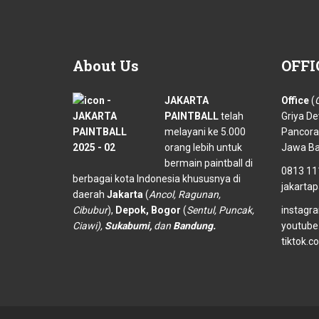
About
Us
OFFI
JAKARTA
Office
(
O
PAINTBALL
telah
Griya De
melayani ke 5.000
Pancora
orang lebih untuk
Jawa Ba
bermain paintball di
0813 11
berbagai kota Indonesia khususnya di
jakarta
daerah
Jakarta
(
Ancol, Ragunan,
Cibubur
),
Depok, Bogor
(
Sentul, Puncak,
instagr
Ciawi),
Sukabumi,
dan
Bandung.
youtube
tiktok.c