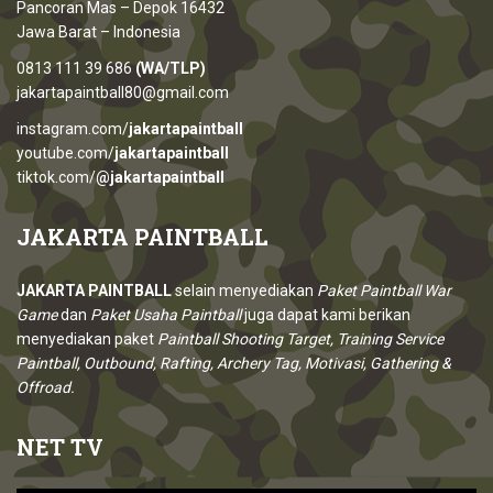
Pancoran Mas – Depok 16432
Jawa Barat – Indonesia
0813 111 39 686
(WA/TLP)
jakartapaintball80@gmail.com
instagram.com/
jakartapaintball
youtube.com/
jakartapaintball
tiktok.com/
@jakartapaintball
JAKARTA
PAINTBALL
JAKARTA PAINTBALL
selain menyediakan
Paket Paintball War
Game
dan
Paket Usaha Paintball
juga dapat kami berikan
menyediakan paket
Paintball Shooting Target, Training Service
Paintball, Outbound, Rafting, Archery Tag, Motivasi, Gathering &
Offroad.
NET
TV