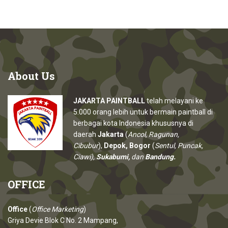
About
Us
JAKARTA PAINTBALL
telah melayani ke
5.000 orang lebih untuk bermain paintball di
berbagai kota Indonesia khususnya di
daerah
Jakarta
(
Ancol, Ragunan,
Cibubur
),
Depok, Bogor
(
Sentul, Puncak,
Ciawi),
Sukabumi,
dan
Bandung.
OFFICE
Office
(
Office Marketing
)
Griya Devie Blok C No. 2 Mampang,