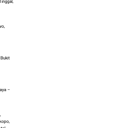
inggal,
wo,
 Bukit
maya –
,
kopo,