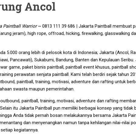
yung Ancol
a Paintball Warrior
~ 0813 111 39 686 | Jakarta Paintball membuat p
 (arung jeram), high rope, offroad, hicking, firewalking, glasswalking d
ada 5.000 orang lebih di pelosok kota di Indonesia; Jakarta (Ancol, R
Ciawi, Pancawati), Sukabumi, Bandung, Banten dan Kepulauan Seribu. 
ar game, paket bisnis paintball, paintball event khusus, paintball sh
 training perawatan senjata paintball. Kami telah berdiri sejak tahun 20
und, paintball, training, motivasi, adventure dan rafting untuk berb
rusahaan swasta maupun pemerintahan.
outbound, paintball, training, motivasi, adventure dan rafting memba
lain itu Jakarta Paintball pun memiliki berbagai konsep yang tidak 
hingga Anda tidak pernah bosan melakukannya bersama Jakarta Paint
enantang dan menyenangkan namun tanpa kehilangan nilai-nilai pos
 setiap kegiatannya.