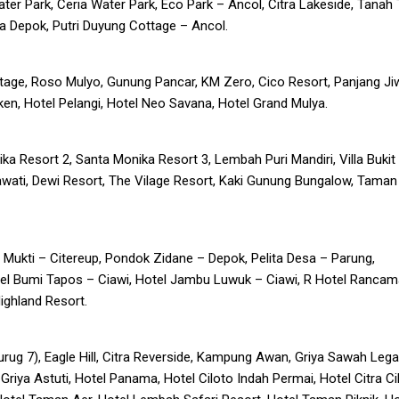
r Park, Ceria Water Park, Eco Park – Ancol, Citra Lakeside, Tanah T
 Depok, Putri Duyung Cottage – Ancol.
age, Roso Mulyo, Gunung Pancar, KM Zero, Cico Resort, Panjang Ji
en, Hotel Pelangi, Hotel Neo Savana, Hotel Grand Mulya.
a Resort 2, Santa Monika Resort 3, Lembah Puri Mandiri, Villa Bukit
cawati, Dewi Resort, The Vilage Resort, Kaki Gunung Bungalow, Taman
 Mukti – Citereup, Pondok Zidane – Depok, Pelita Desa – Parung,
tel Bumi Tapos – Ciawi, Hotel Jambu Luwuk – Ciawi, R Hotel Ranca
ighland Resort.
ug 7), Eagle Hill, Citra Reverside, Kampung Awan, Griya Sawah Lega
ya Astuti, Hotel Panama, Hotel Ciloto Indah Permai, Hotel Citra Ci