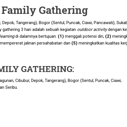
 Family Gathering
, Depok, Tangerang), Bogor (Sentul, Puncak, Ciawi, Pancawati), Suka
y gathering 3 hari adalah sebuah kegiatan
outdoor activity
dengan k
learning
di dalamnya bertujuan:
(1)
menggali potensi diri,
(2)
meningk
mempererat jalinan persahabatan dan
(5)
meningkatkan kualitas kerj
ILY GATHERING:
Ragunan, Cibubur, Depok, Tangerang), Bogor (Sentul, Puncak, Ciawi,
an Seribu.