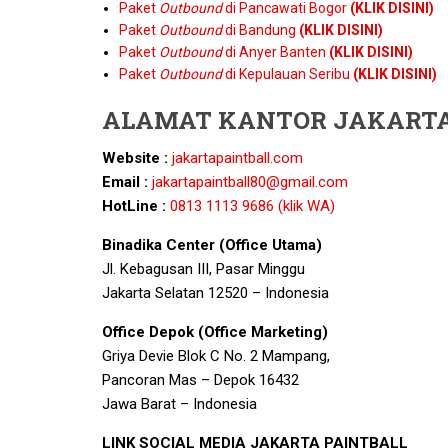
Paket
Outbound
di Pancawati Bogor
(KLIK DISINI)
Paket
Outbound
di Bandung
(KLIK DISINI)
Paket
Outbound
di Anyer Banten
(KLIK DISINI)
Paket
Outbound
di Kepulauan Seribu
(KLIK DISINI)
ALAMAT KANTOR JAKARTA
Website :
jakartapaintball.com
Email :
jakartapaintball80@gmail.com
HotLine :
0813 1113 9686 (klik WA)
Binadika Center (Office Utama)
Jl. Kebagusan III, Pasar Minggu
Jakarta Selatan 12520 – Indonesia
Office Depok (Office Marketing)
Griya Devie Blok C No. 2 Mampang,
Pancoran Mas – Depok 16432
Jawa Barat – Indonesia
LINK SOCIAL MEDIA JAKARTA PAINTBALL