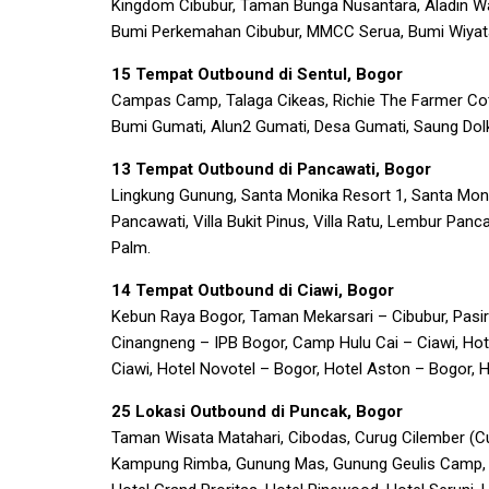
Kingdom Cibubur, Taman Bunga Nusantara, Aladin Wate
Bumi Perkemahan Cibubur, MMCC Serua, Bumi Wiyata
15 Tempat Outbound di Sentul, Bogor
Campas Camp, Talaga Cikeas, Richie The Farmer Cot
Bumi Gumati, Alun2 Gumati, Desa Gumati, Saung Dolk
13 Tempat Outbound di Pancawati, Bogor
Lingkung Gunung, Santa Monika Resort 1, Santa Monik
Pancawati, Villa Bukit Pinus, Villa Ratu, Lembur Pan
Palm.
14 Tempat Outbound di Ciawi, Bogor
Kebun Raya Bogor, Taman Mekarsari – Cibubur, Pasir
Cinangneng – IPB Bogor, Camp Hulu Cai – Ciawi, Ho
Ciawi, Hotel Novotel – Bogor, Hotel Aston – Bogor, H
25 Lokasi Outbound di Puncak, Bogor
Taman Wisata Matahari, Cibodas, Curug Cilember (Cur
Kampung Rimba, Gunung Mas, Gunung Geulis Camp, Gri