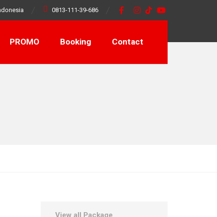
ndonesia
0813-111-39-686
PROMO
Booking
Contact
View all Package