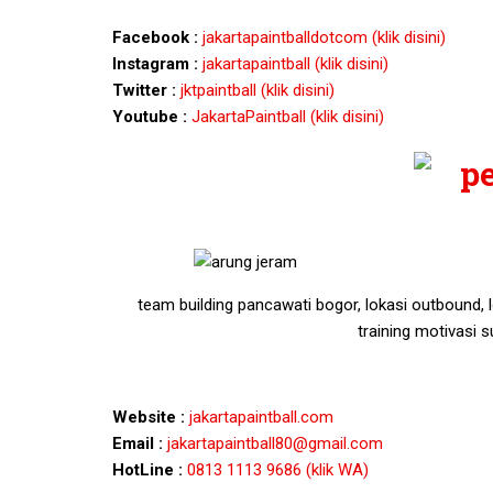
Facebook :
jakartapaintballdotcom (klik disini)
Instagram :
jakartapaintball (klik disini)
Twitter :
jktpaintball (klik disini)
Youtube :
JakartaPaintball (klik disini)
team building pancawati bogor, lokasi outbound, 
training motivasi s
Website :
jakartapaintball.com
Email :
jakartapaintball80@gmail.com
HotLine :
0813 1113 9686 (klik WA)