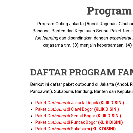
Program
Program Outing Jakarta (Ancol, Ragunan, Cibubur
Bandung, Banten dan Kepulauan Seribu. Paket famil
fun learning
dan disandingkan dengan
experiental 
kerjasama tim,
(3)
menjalin kebersamaan,
(4)
DAFTAR PROGRAM FAM
Berikut ini daftar paket outbound di Jakarta (Ancol, 
Pancawati), Sukabumi, Bandung, Banten dan Kepulau
Paket
Outbound
di Jakarta Depok
(KLIK DISINI)
Paket
Outbound
di Ciawi Bogor
(KLIK DISINI)
Paket
Outbound
di Sentul Bogor
(KLIK DISINI)
Paket
Outbound
di Puncak Bogor
(KLIK DISINI)
Paket
Outbound
di Sukabumi
(KLIK DISINI)