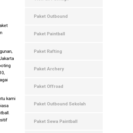
Paket Outbound
aket
an
Paket Paintball
agunan,
Paket Rafting
Jakarta
ooting
Paket Archery
10,
agai
Paket Offroad
ntu kami
Paket Outbound Sekolah
biasa
ball.
itif
Paket Sewa Paintball