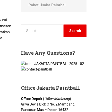
Paket Usaha Paintball
bumi,
emasan
atkan
a.
Have
Any Questions?
Office Jakarta
Paintball
Office Depok
(
Office Marketing
)
Griya Devie Blok C No. 2 Mampang,
Pancoran Mas – Depok 16432