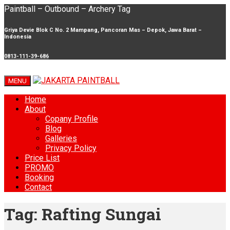
Paintball – Outbound – Archery Tag
Griya Devie Blok C No. 2 Mampang, Pancoran Mas – Depok, Jawa Barat –
Indonesia
0813-111-39-686
MENU
Home
About
Copany Profile
Blog
Galleries
Privacy Policy
Price List
PROMO
Booking
Contact
Tag:
Rafting Sungai