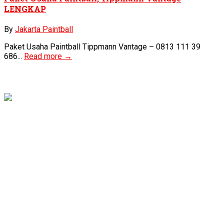
LENGKAP
By
Jakarta Paintball
Paket Usaha Paintball Tippmann Vantage – 0813 111 39
686...
Read more →
About
Us
JAKARTA
PAINTBALL
telah melayani ke 5.000 orang lebih untuk
bermain paintball di berbagai kota Indonesia khususnya di
daerah
Jakarta
(
Ancol, Ragunan, Cibubur
),
Depok,
Bogor
(
Sentul, Puncak, Ciawi),
Sukabumi,
dan
Bandung.
OFFICE
Office
(
Office Marketing
)
Griya Devie Blok C No. 2 Mampang,
Pancoran Mas – Depok 16432
Jawa Barat – Indonesia
0813 111 39 686
(WA/TLP)