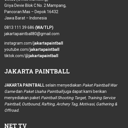
Griya Devie Blok C No. 2 Mampang,
Pancoran Mas – Depok 16432
Jawa Barat – Indonesia
0813 111 39 686
(WA/TLP)
jakartapaintball80@gmail.com
instagram.com/
jakartapaintball
youtube.com/
jakartapaintball
tiktok.com/
@jakartapaintball
JAKARTA
PAINTBALL
JAKARTA PAINTBALL
selain menyediakan
Paket Paintball War
Game
dan
Paket Usaha Paintball
juga dapat kami berikan
menyediakan paket
Paintball Shooting Target, Training Service
Paintball, Outbound, Rafting, Archery Tag, Motivasi, Gathering &
Offroad.
NET
TV